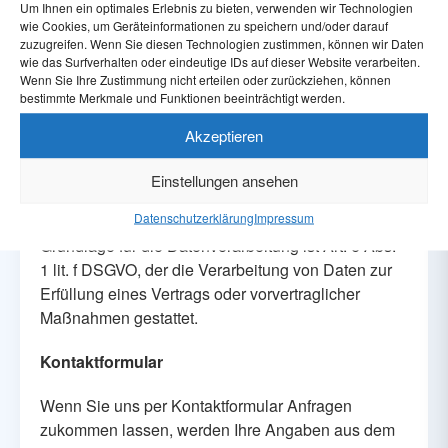
Um Ihnen ein optimales Erlebnis zu bieten, verwenden wir Technologien
Referrer URL
wie Cookies, um Geräteinformationen zu speichern und/oder darauf
zuzugreifen. Wenn Sie diesen Technologien zustimmen, können wir Daten
Hostname des zugreifenden Rechners
wie das Surfverhalten oder eindeutige IDs auf dieser Website verarbeiten.
Wenn Sie Ihre Zustimmung nicht erteilen oder zurückziehen, können
Uhrzeit der Serveranfrage
bestimmte Merkmale und Funktionen beeinträchtigt werden.
IP-Adresse
Akzeptieren
Eine Zusammenführung dieser Daten mit anderen
Einstellungen ansehen
Datenquellen wird nicht vorgenommen.
Datenschutzerklärung
Impressum
Grundlage für die Datenverarbeitung ist Art. 6 Abs.
1 lit. f DSGVO, der die Verarbeitung von Daten zur
Erfüllung eines Vertrags oder vorvertraglicher
Maßnahmen gestattet.
Kontaktformular
Wenn Sie uns per Kontaktformular Anfragen
zukommen lassen, werden Ihre Angaben aus dem