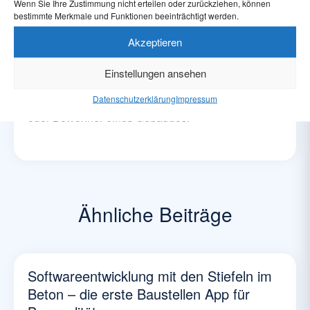
Wenn Sie Ihre Zustimmung nicht erteilen oder zurückziehen, können
bestimmte Merkmale und Funktionen beeinträchtigt werden.
Akzeptieren
Digitalisierung verbessert das Leben sowie die
Zusammenarbeit auf den Baustellen und damit
Einstellungen ansehen
schlussendlich die Bauqualität. Davon profitiert
Datenschutzerklärung
Impressum
jeder am Bau Beteiligte, auch die späteren Nutzer
oder Bewohner eines Gebäudes.
Ähnliche Beiträge
Softwareentwicklung mit den Stiefeln im
Beton – die erste Baustellen App für